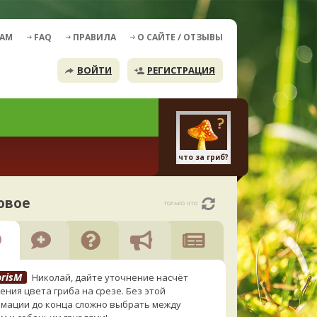
ДАМ
FAQ
ПРАВИЛА
О САЙТЕ / ОТЗЫВЫ
ВОЙТИ
РЕГИСТРАЦИЯ
что за гриб?
овое
только что
orisM
Николай, дайте уточнение насчёт
ения цвета гриба на срезе. Без этой
мации до конца сложно выбрать между