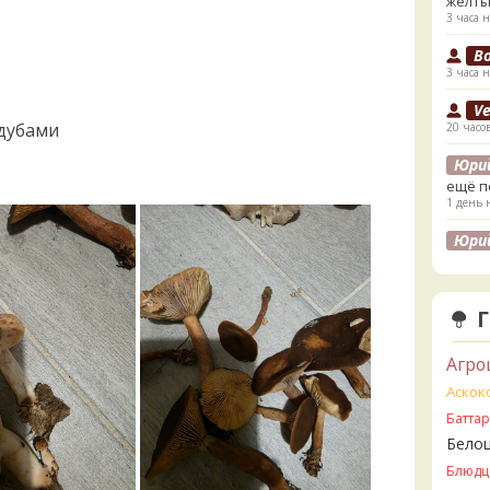
жёлты
3 часа н
B
3 часа н
V
 дубами
20 часо
Юри
ещё п
1 день 
Юри
лесах
листв
1 день 
K
1 день 
Агро
K
Аскок
1 день 
Батта
Бело
V
2 дня н
Блюдц