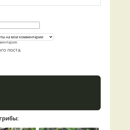
Удем
Фелл
Церат
гри
Ша
Шишк
ментария.
го поста.
грибы: