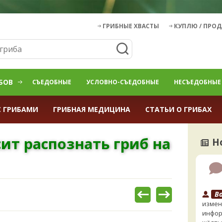
ГРИБНЫЕ ХВАСТЫ
КУПЛЮ / ПРО
БОВ
СЪЕДОБНЫЕ
УСЛОВНО-СЪЕДОБНЫЕ
НЕСЪЕДОБНЫЕ
С ГРИБАМИ
ГРИБНАЯ МЕДИЦИНА
СТАТЬИ О ГРИБАХ
сит распознать гриб на
Н
B
измен
инфор