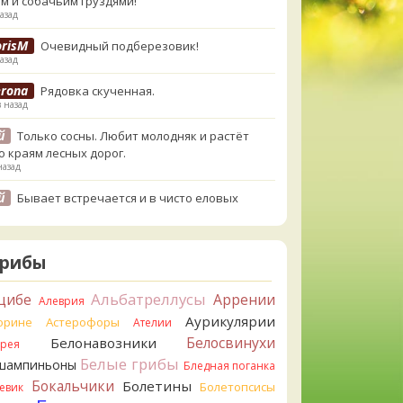
м и собачьим груздями!
азад
orisM
Очевидный подберезовик!
азад
erona
Рядовка скученная.
в назад
й
Только сосны. Любит молодняк и растёт
о краям лесных дорог.
назад
й
Бывает встречается и в чисто еловых
,но основное его дерево конечно же
енница. Под соснами не растёт.
назад
Грибы
atya20
Зарлдыш мухомора.
назад
Альбатреллусы
цибе
Аррении
Алеврия
Аурикулярии
atya20
орине
Астерофоры
Навозник.
Ателии
назад
Белосвинухи
Белонавозники
ррея
Белые грибы
шампиньоны
erona
Бледная поганка
Скорее всего он.
азад
Бокальчики
Болетины
Болетопсисы
евик