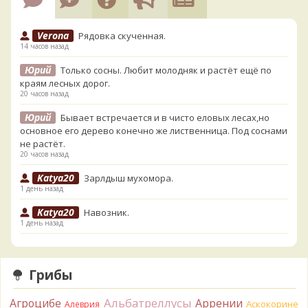
Verona
Рядовка скученная.
14 часов назад
Юрий
Только сосны. Любит молодняк и растёт ещё по
краям лесных дорог.
20 часов назад
Юрий
Бывает встречается и в чисто еловых лесах,но
основное его дерево конечно же лиственница. Под соснами
не растёт.
20 часов назад
Katya20
Зарлдыш мухомора.
1 день назад
Katya20
Навозник.
1 день назад
Verona
Скорее всего он.
2 дня назад
Грибы
Verona
Что-то из рядовок. Цвета на фото вряд ли
переданы правильно.
Альбатреллусы
Агроцибе
Аррении
Аскокорине
Алеврия
2 дня назад