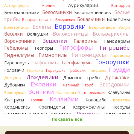
Аурикулярии
Астерофоры
Ателии
Баттаррея
Verona
Рядовка мыльная, судя по пластинкам.
Белые
Белосвинухи
Белонавозники
Белошампиньоны
Правильно сделали, что не взяли.
грибы
Бокальчики
Болетины
2 дня назад
Бледная поганка
Блюдцевик
Боровики
Болеты
Болетопсисы
Бьеркандера
Валуй
BorisM
Подгруздок чёрный, или близкие виды
Волоконницы
Вольвариеллы
Весёлки
Волнушки
2 дня назад
Вёшенки
Вороночники
Галерины
Ганодермы
BorisM
Сдаётся мне, на земле и в руке - разные грибы.
Гигрофоры
Гигроцибе
Гебеломы
Геопоры
2 дня назад
Гипомицесы
Гиднеллумы
Гимнопилы
Гиродоны
Кирилл
Вони не было, но вода и гриб при варке
Говорушки
Гифоломы
Глеофиллумы
Гиропорусы
начали желтеть. Выкинул. Большое спасибо.
Грузди
Головачи
2 дня назад
Горчаки
Грифолы
Горькушка
Грабовик
Дождевики
Дрожалки
Домовые грибы
Дисцины
Кирилл
Спасибо.
Ежовики
Звездовики
Дубовики
2 дня назад
Жёлчный гриб
Зонтики
Клавулины
Зеленушка
Калоцеры
Кантареллюли
Tatiana_A
Да. Но они не все безоговорочно
Коллибии
Клатрусы
Коноцибе
Кораллы
Козляк
съедобны.
2 дня назад
Крепидоты
Кордицепсы
Ксеромфалины
Ксерулы
Лепиоты
Ксилярии
Лаковицы
Лимацеллы
Кудонии
Tatiana_A
В следующий раз вырвите его целиком и
Показать все
Лисички
Лишайники
Лиофиллумы
разрежьте ножку вертикально. Именно вертикально.
Ложные опята
Пожелтение у самого основания - значит, Ш. Желтокожий,
Ложнодождевики
Ложные лисички
ядовит. Иногда полезно гриб сварить, Желтокожий и еще