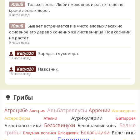
Юрий
Только сосны. Любит молодняк и растёт ещё по
краям лесных дорог.
8 часов назад
Юрий
Бывает встречается и в чисто еловых лесах,но
основное его дерево конечно же лиственница. Под соснами
не растёт.
9 часов назад
Katya20
Зарлдыш мухомора.
13 часов назад
Katya20
Навозник.
13 часов назад
Verona
Скорее всего он.
1 день назад
Грибы
Verona
Что-то из рядовок. Цвета на фото вряд ли
переданы правильно.
Альбатреллусы
Агроцибе
Аррении
Аскокорине
Алеврия
1 день назад
Аурикулярии
Астерофоры
Ателии
Баттаррея
Verona
Рядовка мыльная, судя по пластинкам.
Белые
Белосвинухи
Белонавозники
Белошампиньоны
Правильно сделали, что не взяли.
грибы
Бокальчики
Болетины
1 день назад
Бледная поганка
Блюдцевик
Боровики