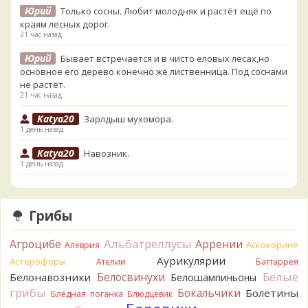
Юрий
Только сосны. Любит молодняк и растёт ещё по
краям лесных дорог.
21 час назад
Юрий
Бывает встречается и в чисто еловых лесах,но
основное его дерево конечно же лиственница. Под соснами
не растёт.
21 час назад
Katya20
Зарлдыш мухомора.
1 день назад
Katya20
Навозник.
1 день назад
Verona
Скорее всего он.
2 дня назад
Грибы
Verona
Что-то из рядовок. Цвета на фото вряд ли
переданы правильно.
Альбатреллусы
Агроцибе
Аррении
Аскокорине
Алеврия
2 дня назад
Аурикулярии
Астерофоры
Ателии
Баттаррея
Verona
Рядовка мыльная, судя по пластинкам.
Белые
Белосвинухи
Белонавозники
Белошампиньоны
Правильно сделали, что не взяли.
грибы
Бокальчики
Болетины
2 дня назад
Бледная поганка
Блюдцевик