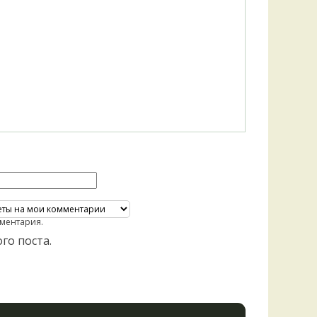
Удем
Фелл
Церат
гри
Ша
Шишк
ментария.
го поста.