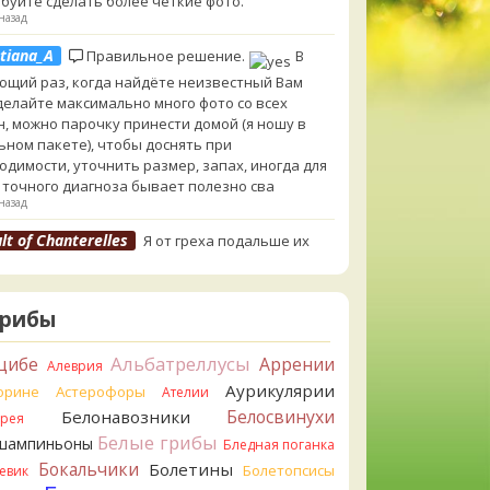
буйте сделать более чёткие фото.
назад
tiana_A
Правильное решение.
В
ющий раз, когда найдёте неизвестный Вам
 делайте максимально много фото со всех
н, можно парочку принести домой (я ношу в
ьном пакете), чтобы доснять при
одимости, уточнить размер, запах, иногда для
 точного диагноза бывает полезно сва
назад
lt of Chanterelles
Я от греха подальше их
ул. Для не знающего человека эксперименты с
ушками, наверное, плохая идея.
назад
Грибы
tiana_A
Говорушек в этой цветовой гамме
 пруд пруди, и далеко не все описаны на этом
Альбатреллусы
цибе
Аррении
Алеврия
. И большинство из них как минимум
Аурикулярии
орине
Астерофоры
Ателии
добны. Ворончатая должна слабо пахнуть
Белосвинухи
Белонавозники
ррея
лём. Из похожих есть, скажем, Желобчатая и
Белые грибы
оокрашенная. Росли не не древесине, так? Из
шампиньоны
Бледная поганка
 или из подстилки
Бокальчики
Болетины
Болетопсисы
евик
назад