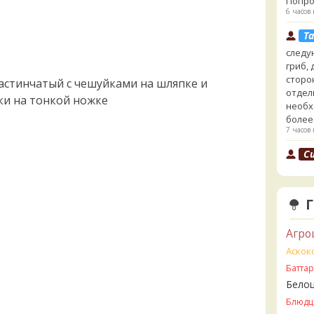
Попро
6 часов 
Ta
следу
гриб,
сторо
ластинчатый с чешуйками на шляпке и
отдел
ки на тонкой ножке
необх
более
7 часов 
Cu
выкин
говор
7 часов 
Ta
- хоть
Агро
сайте
Аскок
несъе
Батта
минда
Бледн
Бело
земли
Блюдц
7 часов 