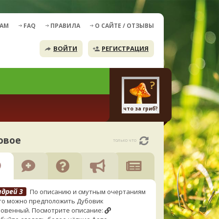
ДАМ
FAQ
ПРАВИЛА
О САЙТЕ / ОТЗЫВЫ
ВОЙТИ
РЕГИСТРАЦИЯ
что за гриб?
овое
только что
ндрей 3
По описанию и смутным очертаниям
то можно предположить Дубовик
овенный. Посмотрите описание: