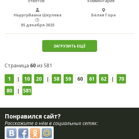
ответов
комментария
Ньургуйаана Шкулева
Белая Гора
05 декабря 2025
ЗАГРУЗИТЬ ЕЩЁ
Страница
60
из 581
1
|
10
20
|
58
59
60
61
62
|
70
80
|
581
Понравился сайт?
Расскажите о нём в социальных сетях: