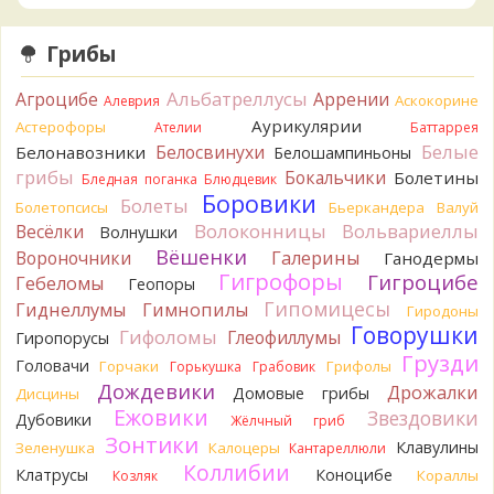
Verona
Что-то из рядовок. Цвета на фото вряд ли
переданы правильно.
23 часа назад
Грибы
Verona
Рядовка мыльная, судя по пластинкам.
Альбатреллусы
Агроцибе
Аррении
Аскокорине
Алеврия
Правильно сделали, что не взяли.
23 часа назад
Аурикулярии
Астерофоры
Ателии
Баттаррея
Белые
Белосвинухи
Белонавозники
Белошампиньоны
BorisM
Подгруздок чёрный, или близкие виды
грибы
Бокальчики
Болетины
23 часа назад
Бледная поганка
Блюдцевик
Боровики
Болеты
Болетопсисы
Бьеркандера
Валуй
BorisM
Сдаётся мне, на земле и в руке - разные грибы.
Волоконницы
Вольвариеллы
Весёлки
Волнушки
23 часа назад
Вёшенки
Вороночники
Галерины
Ганодермы
Кирилл
Вони не было, но вода и гриб при варке
Гигрофоры
Гигроцибе
Гебеломы
Геопоры
начали желтеть. Выкинул. Большое спасибо.
Гипомицесы
Гиднеллумы
Гимнопилы
1 день назад
Гиродоны
Говорушки
Гифоломы
Глеофиллумы
Гиропорусы
Кирилл
Спасибо.
Грузди
Головачи
1 день назад
Горчаки
Грифолы
Горькушка
Грабовик
Дождевики
Дрожалки
Домовые грибы
Дисцины
Tatiana_A
Да. Но они не все безоговорочно
Ежовики
Звездовики
Дубовики
Жёлчный гриб
съедобны.
Зонтики
1 день назад
Клавулины
Зеленушка
Калоцеры
Кантареллюли
Коллибии
Клатрусы
Коноцибе
Кораллы
Козляк
Tatiana_A
В следующий раз вырвите его целиком и