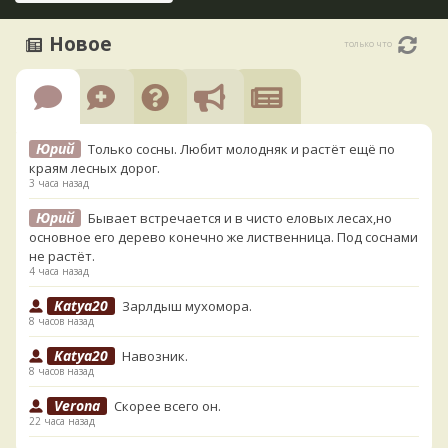
Новое
только что
Юрий
Только сосны. Любит молодняк и растёт ещё по
краям лесных дорог.
3 часа назад
Юрий
Бывает встречается и в чисто еловых лесах,но
основное его дерево конечно же лиственница. Под соснами
не растёт.
4 часа назад
Katya20
Зарлдыш мухомора.
8 часов назад
Katya20
Навозник.
8 часов назад
Verona
Скорее всего он.
22 часа назад