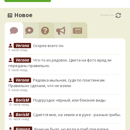
Новое
только что
Verona
Скорее всего он.
9 часов назад
Verona
Что-то из рядовок. Цвета на фото вряд ли
переданы правильно.
9 часов назад
Verona
Рядовка мыльная, судя по пластинкам.
Правильно сделали, что не взяли.
9 часов назад
BorisM
Подгруздок чёрный, или близкие виды
10 часов назад
BorisM
Сдаётся мне, на земле и в руке - разные грибы.
10 часов назад
Кирилл
Вони не было, но вода и гриб при варке