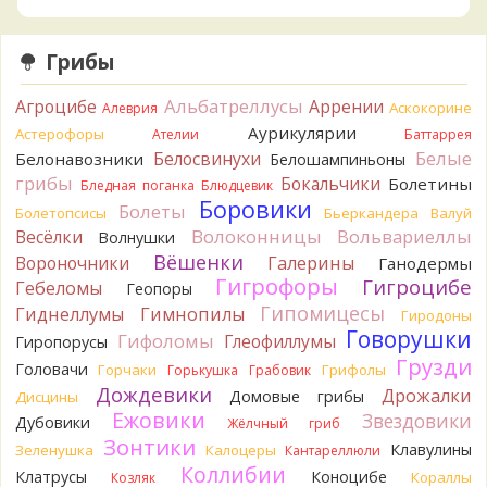
начали желтеть. Выкинул. Большое спасибо.
11 часов назад
Грибы
Кирилл
Спасибо.
11 часов назад
Альбатреллусы
Агроцибе
Аррении
Аскокорине
Алеврия
Tatiana_A
Да. Но они не все безоговорочно
Аурикулярии
Астерофоры
Ателии
Баттаррея
съедобны.
Белые
Белосвинухи
Белонавозники
Белошампиньоны
12 часов назад
грибы
Бокальчики
Болетины
Бледная поганка
Блюдцевик
Tatiana_A
В следующий раз вырвите его целиком и
Боровики
Болеты
Болетопсисы
Бьеркандера
Валуй
разрежьте ножку вертикально. Именно вертикально.
Волоконницы
Вольвариеллы
Весёлки
Волнушки
Пожелтение у самого основания - значит, Ш. Желтокожий,
Вёшенки
Вороночники
Галерины
Ганодермы
ядовит. Иногда полезно гриб сварить, Желтокожий и еще
Гигрофоры
Гигроцибе
несколько ядовитых начинают жутко вонять химией, и
Гебеломы
Геопоры
вода желтеет.
Гипомицесы
Гиднеллумы
Гимнопилы
Гиродоны
12 часов назад
Говорушки
Гифоломы
Глеофиллумы
Гиропорусы
Кирилл
Спасибо, а можно быть хотя бы уверенным,
Грузди
Головачи
Горчаки
Грифолы
Горькушка
Грабовик
что это сыроежки? Полости в ножке нет, но центральная
Дождевики
Дрожалки
Домовые грибы
Дисцины
часть видно, что другого цвета немного. Изменения цвета
Ежовики
Звездовики
на срезе нет. Росли на опушке под не старым дубом.
Дубовики
Жёлчный гриб
Кожица со шляпки вообще не снимается, вместо этого
Зонтики
Клавулины
Зеленушка
Калоцеры
Кантареллюли
обламываются края шляпки.
Коллибии
Клатрусы
Коноцибе
Кораллы
Козляк
12 часов назад