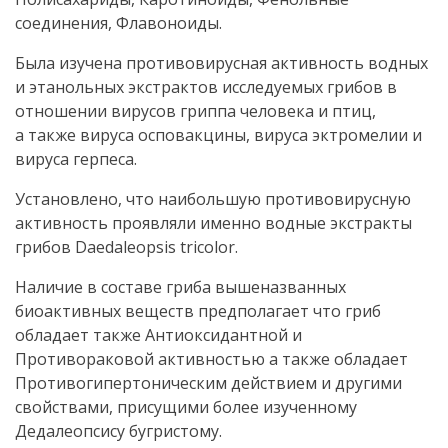
соединения, Флавоноиды.
Была изучена противовирусная активность водных
и этанольных экстрактов исследуемых грибов в
отношении вирусов гриппа человека и птиц,
а также вируса осповакцины, вируса эктромелии и
вируса герпеса.
Установлено, что наибольшую противовирусную
активность проявляли именно водные экстракты
грибов Daedaleopsis tricolor.
Наличие в составе гриба вышеназванных
биоактивных веществ предполагает что гриб
обладает также Антиоксидантной и
Противораковой активностью а также обладает
Противогипертоническим действием и другими
свойствами, присущими более изученному
Дедалеопсису бугристому.