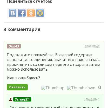
Поделиться отчетом:
3 комментария
Orin43
4 года назад #
Подскажите пожалуйста. Если гриб содержит
фенольные соединения, значит его надо сначала
прокипятить со сливом первого отвара, а затем
можно использовать.
Или я ошибаюсь?
0
Ответить
SergeyZh
4 года назад #
Дедалеопсис трехцветный нужно принимать в