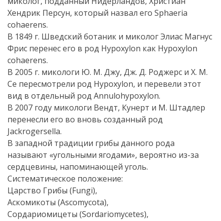
миколог, подданный Нидерландов, Христиан
Хендрик Персун, который назвал его Sphaeria
cohaerens.
В 1849 г. Шведский ботаник и миколог Элиас Магнус
Фрис перенес его в род Hypoxylon как Hypoxylon
cohaerens.
В 2005 г. микологи Ю. М. Джу, Дж. Д. Роджерс и Х. М.
Се пересмотрели род Hypoxylon, и перевели этот
вид в отдельный род Annulohypoxylon.
В 2007 году микологи Вендт, Кунерт и М. Штадлер
перенесли его во вновь созданный род
Jackrogersella.
В западной традиции грибы данного рода
называют «угольными ягодами», вероятно из-за
сердцевины, напоминающей уголь.
Систематическое положение:
Царство Грибы (Fungi),
Аскомикоты (Ascomycota),
Сордариомицеты (Sordariomycetes),