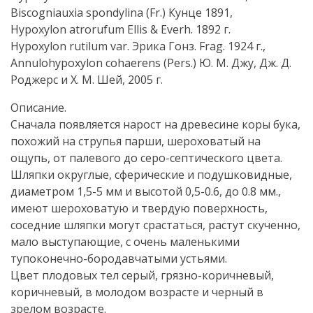
Biscogniauxia spondylina (Fr.) Кунце 1891,
Hypoxylon atrorufum Ellis & Everh. 1892 г.
Hypoxylon rutilum var. Эрика Гонз. Frag. 1924 г.,
Annulohypoxylon cohaerens (Pers.) Ю. М. Джу, Дж. Д.
Роджерс и Х. М. Шей, 2005 г.
Описание.
Сначала появляется нарост на древесине коры бука,
похожий на струпья парши, шероховатый на
ощупь, от палевого до серо-септического цвета.
Шляпки округлые, сферические и подушковидные,
диаметром 1,5-5 мм и высотой 0,5-0.6, до 0.8 мм.,
имеют шероховатую и твердую поверхность,
соседние шляпки могут срастаться, растут скученно,
мало выступающие, с очень маленькими
тупоконечно-бородавчатыми устьями.
Цвет плодовых тел серый, грязно-коричневый,
коричневый, в молодом возрасте и черный в
зрелом возрасте.