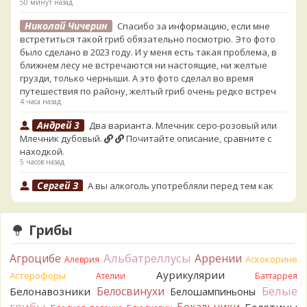
50 минут назад
Николай Чичерин
Спасибо за информацию, если мне
встретиться такой гриб обязательно посмотрю. Это фото
было сделано в 2023 году. И у меня есть такая проблема, в
ближнем лесу не встречаются ни настоящие, ни желтые
грузди, только черныши. А это фото сделал во время
путешествия по району, желтый гриб очень редко встреч
4 часа назад
Андрей 3
Два варианта. Млечник серо-розовый или
Млечник дубовый.
Почитайте описание, сравните с
находкой.
5 часов назад
Сергей З
А вы алкоголь употребляли перед тем как
попробовать горчак на вкус?
12 часов назад
Грибы
Serj_Sf
Сегодня такого маленького я и порезал, и
лизнул, и пожевал, но горечи не почувствовал. Супруга
Альбатреллусы
Агроцибе
Аррении
лизнула - ей горький, как таблетка. Детям тоже не горький.
Аскокорине
Алеврия
То что это именно горчак сомнений нет. Но вот такие
Аурикулярии
Астерофоры
Ателии
Баттаррея
индивидуальные вкусовые особенности.)Гриб, конечно,
Белые
Белосвинухи
Белонавозники
Белошампиньоны
выкинули.
грибы
Бокальчики
Болетины