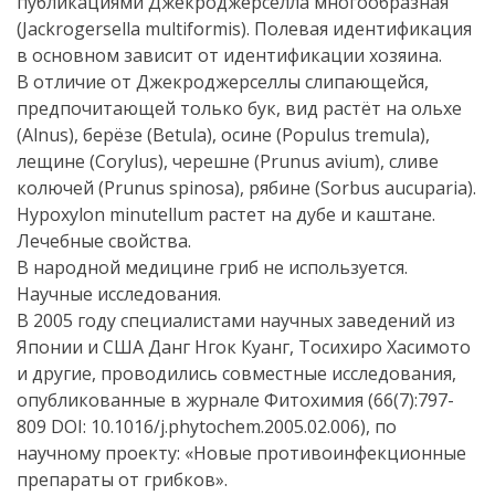
публикациями Джекроджерселла многообразная
(Jackrogersella multiformis). Полевая идентификация
в основном зависит от идентификации хозяина.
В отличие от Джекроджерселлы слипающейся,
предпочитающей только бук, вид растёт на ольхе
(Alnus), берёзе (Betula), осине (Populus tremula),
лещине (Corylus), черешне (Prunus avium), сливе
колючей (Prunus spinosа), рябине (Sorbus aucuparia).
Hypoxylon minutellum растет на дубе и каштане.
Лечебные свойства.
В народной медицине гриб не используется.
Научные исследования.
В 2005 году специалистами научных заведений из
Японии и США Данг Нгок Куанг, Тосихиро Хасимото
и другие, проводились совместные исследования,
опубликованные в журнале Фитохимия (66(7):797-
809 DOI: 10.1016/j.phytochem.2005.02.006), по
научному проекту: «Новые противоинфекционные
препараты от грибков».