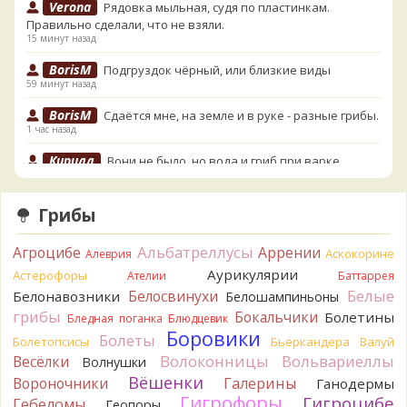
Verona
Рядовка мыльная, судя по пластинкам.
Правильно сделали, что не взяли.
15 минут назад
BorisM
Подгруздок чёрный, или близкие виды
59 минут назад
BorisM
Сдаётся мне, на земле и в руке - разные грибы.
1 час назад
Кирилл
Вони не было, но вода и гриб при варке
начали желтеть. Выкинул. Большое спасибо.
2 часа назад
Грибы
Кирилл
Спасибо.
3 часа назад
Альбатреллусы
Агроцибе
Аррении
Аскокорине
Алеврия
Tatiana_A
Да. Но они не все безоговорочно
Аурикулярии
Астерофоры
Ателии
Баттаррея
съедобны.
Белые
Белосвинухи
Белонавозники
Белошампиньоны
3 часа назад
грибы
Бокальчики
Болетины
Бледная поганка
Блюдцевик
Tatiana_A
В следующий раз вырвите его целиком и
Боровики
Болеты
Болетопсисы
Бьеркандера
Валуй
разрежьте ножку вертикально. Именно вертикально.
Волоконницы
Вольвариеллы
Весёлки
Волнушки
Пожелтение у самого основания - значит, Ш. Желтокожий,
Вёшенки
Вороночники
Галерины
Ганодермы
ядовит. Иногда полезно гриб сварить, Желтокожий и еще
Гигрофоры
Гигроцибе
несколько ядовитых начинают жутко вонять химией, и
Гебеломы
Геопоры