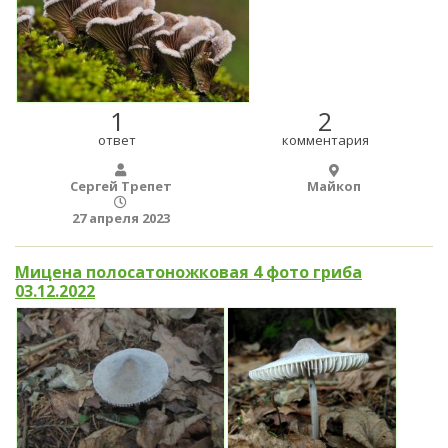
1
2
ответ
комментария
Сергей Трепет
Майкоп
27 апреля 2023
Мицена полосатоножковая 4 фото гриба
03.12.2022