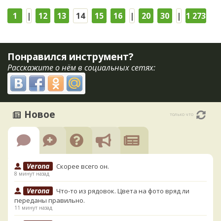
1
|
12
13
14
15
16
|
20
30
|
1 273
Понравился инструмент?
Расскажите о нём в социальных сетях:
Новое
только что
Verona
Скорее всего он.
8 минут назад
Verona
Что-то из рядовок. Цвета на фото вряд ли
переданы правильно.
11 минут назад